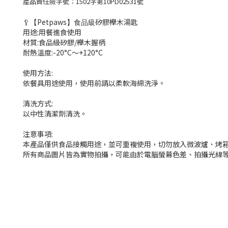
產品責任險字號：1502字第10PD02531號
🥄
【
Petpaws
】食品級
矽膠櫸木湯匙
用途:用餐進食使用
材質:食品級矽膠/櫸木握柄
耐熱溫度:-20°C～+120°C
使用方法:
依餐具用途使用，使用前請以柔軟海綿洗淨。
清洗方式:
以中性清潔劑清洗。
注意事項:
本產品僅供食品接觸用途，並可重複使用，切勿放入微波爐、烤
所有商品圖片皆為實物拍攝，可能由於電腦
螢幕色差
、拍攝光線