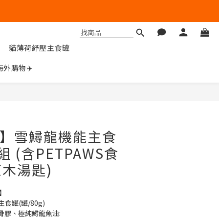
貓薄荷紓壓主食罐
海外購物✈️
立即購買
搶】雪鱘龍機能主食
 (含PETPAWS食
木湯匙)
】
主食罐(罐/80g)
骨膠、極純鱘龍魚油: