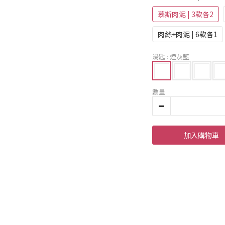
慕斯肉泥 | 3款各2
肉絲+肉泥 | 6款各1
湯匙
: 煙灰藍
數量
加入購物車