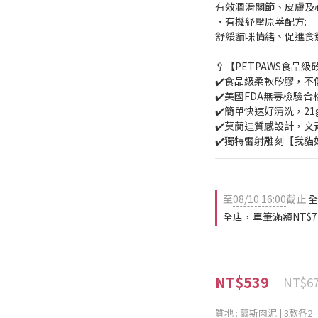
有效潤滑關節、皮膚及
•有機紓壓原萃配方:
舒緩貓咪情緒、促進食
🥄【PETPAWS食品
✔️食品級柔軟矽膠，不
✔️美國FDA無毒檢驗
✔️簡單快速好清洗，2
✔️莫蘭迪質感設計，文
✔️獨特雷射雕刻【我貓
至
08/10 16:00
截止
全
全店，單筆滿額NT$
NT$539
NT$6
質地
: 慕斯肉泥 | 3款各2