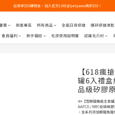
註冊享$50購物金，加入官方LINE@petpaws再折$50！
新優惠
新客專區
所有商品
全能日夜保健
爆碎保健凍乾
會員福利
新手貓奴
毛孩使用說明書
認識毛爪村
【618瘋
罐6入禮盒組
品級矽膠原
🐟【雪鱘龍機能主食罐
AAFCO / NRC低磷無膠
•全系列添加鱘龍魚龍