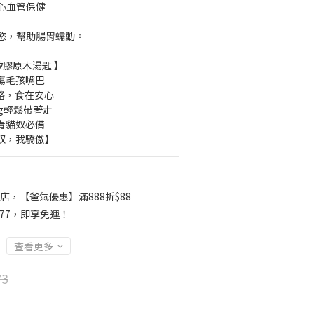
心血管保健
慾，幫助腸胃蠕動。
級矽膠原木湯匙 】
傷毛孩嘴巴
合格，食在安心
1g輕鬆帶著走
青貓奴必備
奴，我驕傲】
店，【爸氣優惠】滿888折$88
777，即享免運！
查看更多
73