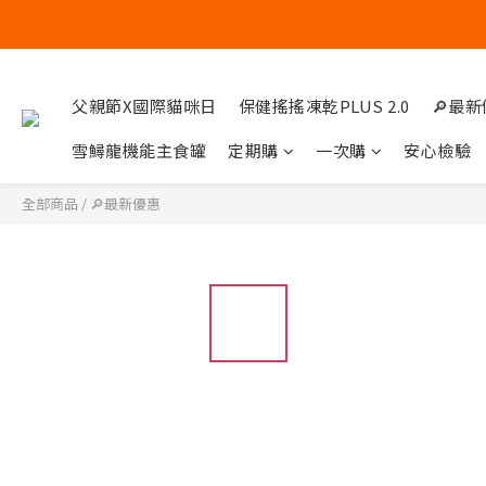
父親節X國際貓咪日
保健搖搖凍乾PLUS 2.0
🔎最
雪鱘龍機能主食罐
定期購
一次購
安心檢驗
全部商品
/
🔎最新優惠