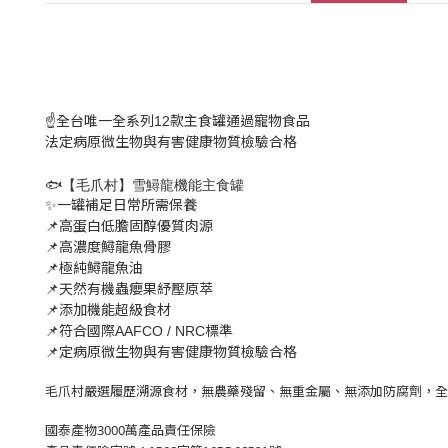
全台唯一全系列
款主食罐通過寵物食品
☝️
12
法定病原微生物與有害健康物質檢驗合格
🐟【
毛爪村
】
雪鱘龍機能主食罐
一罐補足日常所需保養
✨
高蛋白低膽固醇優質肉源
📌
高濃度鱘龍魚骨膠
📌
極純鱘龍魚油
📌
天然有機蟲癭果紓壓原萃
📌
添加機能超級食材
📌
符合國際
標準
📌
AAFCO / NRC
定病原微生物與有害健康物質檢驗合格
📌
毛爪村嚴選履歷溯源食材，無農藥殘留、無重金屬、無添加防腐劑，全
國泰產物3000萬產品責任保險