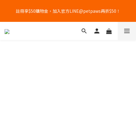
5
7
7
5
6
9
0
0
6
2
3
1
3
3
1
2
9
5
6
父親節 X 國際貓咪日優惠倒數
4
6
6
4
5
8
9
5
1
2
註冊享$50購物金，加入官方LINE@petpaws再折$50！
0
2
:
2
0
:
1
8
:
4
5
立即搶購
3
5
5
3
4
7
8
4
0
1
日
時
分
秒
1
1
0
7
3
4
2
4
4
2
3
6
7
3
0
0
0
6
2
3
1
3
3
1
2
9
5
6
父親節 X 國際貓咪日優惠倒數
2
5
1
2
0
2
:
2
0
:
1
8
:
4
5
立即搶購
1
4
0
1
日
時
分
秒
1
1
0
7
3
4
0
3
0
0
0
6
2
3
2
5
1
2
1
4
0
1
0
3
0
2
1
0
Image Title