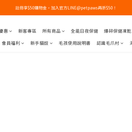
1
2
1
5
3
8
1
2
3
4
3
7
5
3
4
2
0
5
0
1
:
0
4
:
2
7
:
0
1
註冊享$50購物金，加入官方LINE@petpaws再折$50！
親節 X 國際貓咪日優惠倒數
立即搶購
2
3
2
6
4
9
2
3
1
4
日
時
分
秒
0
3
1
6
0
1
2
1
5
3
8
1
2
0
3
2
0
5
0
1
:
0
4
:
2
7
:
0
1
親節 X 國際貓咪日優惠倒數
2
立即搶購
1
4
日
時
分
秒
0
3
1
6
0
1
新優惠
新客專區
所有商品
全能日夜保健
爆碎保健凍乾
0
3
2
0
5
0
2
1
4
會員福利
新手貓奴
毛孩使用說明書
認識毛爪村
1
0
3
0
2
1
0