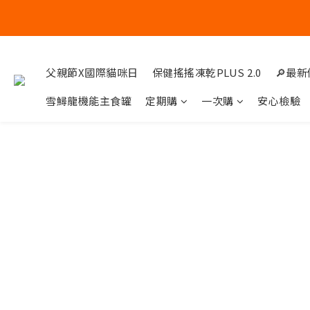
父
父
父親節X國際貓咪日
保健搖搖凍乾PLUS 2.0
🔎最
雪鱘龍機能主食罐
定期購
一次購
安心檢驗