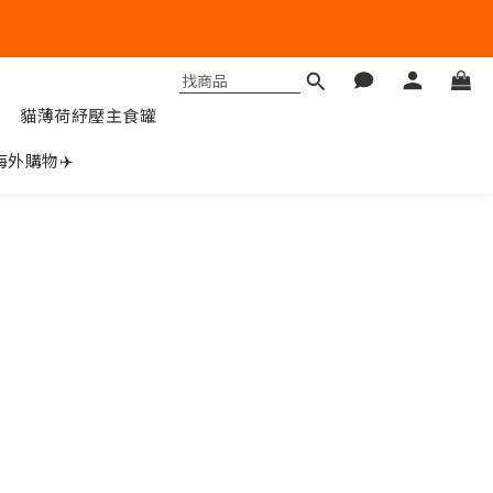
貓薄荷紓壓主食罐
海外購物✈️