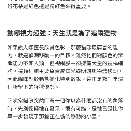
辨花朵是紅色還是粉紅色來得重要。
動態視力超強：天生就是為了追蹤獵物
如果說人類擅長欣賞色彩，那麼貓咪最厲害的能
力，就是偵測移動中的目標。雖然牠們對顏色的辨
識能力不如人類，但視網膜中卻擁有大量的視桿細
胞，這類細胞主要負責感知光線明暗與物體移動，
因此貓咪對於動態變化特別敏銳。這正是數千年演
化所留下的狩獵優勢。
下次當貓咪突然盯著一個你以為什麼都沒有的角落
時，先別懷疑牠在發呆，很有可能，是牠已經比你
早一步發現了那隻正在偷偷移動的小蟲。