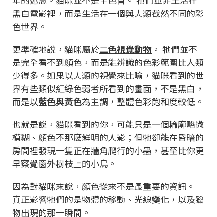
年的迷思。貓咪並不是全色盲。 牠們並非生活在
黑白電影裡，而是生活在一個與人類截然不同的彩
色世界。
更準確地說，貓咪屬於
二色視覺動物
。 牠們並不
是完全看不到顏色，而是能辨識的色彩範圍比人類
少得多。如果以人類的視覺來比喻，貓咪看到的世
界有些類似紅綠色弱者所看到的畫面，不是黑白，
而是以
藍色與黃色
為主調，整體色彩飽和度較低。
也就是說，貓咪看到的你，可能只是一個輪廓略微
模糊、顏色不那麼鮮明的人影；但牠卻能在昏暗的
房間裡發現一隻正在牆角爬行的小蟲，甚至比你更
早察覺窗外樹枝上的小鳥。
因為對貓咪來說，顏色從來不是最重要的資訊。
真正影響牠們的是物體的移動、光線變化，以及獵
物出現的那一瞬間。