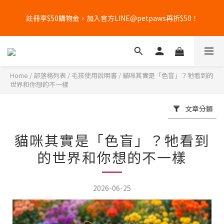
5
6
5
5
6
5
6
6
1
2
1
1
2
1
2
2
父親節 X 國際貓咪日優惠倒數
4
5
4
4
5
4
5
5
註冊享$50購物金，加入官方LINE@petpaws再折$50！
0
1
:
0
0
:
1
0
:
1
1
立即搶購
3
4
3
3
4
3
4
4
日
時
分
秒
0
0
0
0
2
3
2
2
3
2
3
3
1
2
1
1
2
1
2
2
父親節 X 國際貓咪日優惠倒數
0
1
:
0
0
:
1
0
:
1
1
立即搶購
日
時
分
秒
0
0
0
0
Home
/
部落格列表
/
毛孩使用說明書
/
貓咪其實是「色盲」？牠看到的
世界和你想的不一樣
文章分類
貓咪其實是「色盲」？牠看到
的世界和你想的不一樣
2026-06-25